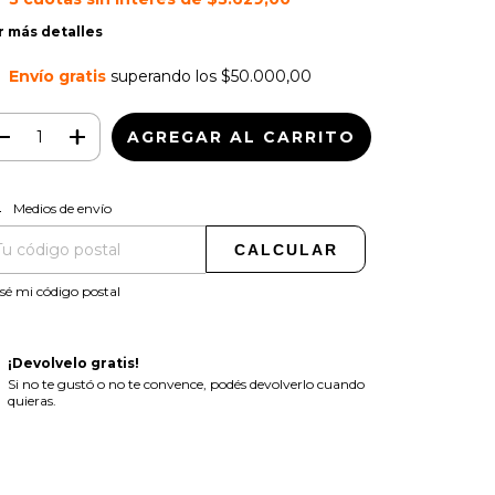
r más detalles
Envío gratis
superando los
$50.000,00
CAMBIAR CP
regas para el CP:
Medios de envío
CALCULAR
sé mi código postal
¡Devolvelo gratis!
Si no te gustó o no te convence, podés devolverlo cuando
quieras.