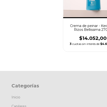
Crema de peinar - Ker
Rizos Bellissima 27
$14.052,00
3
cuotas sin interés de
$4.
Categorías
Inicio
Capilares