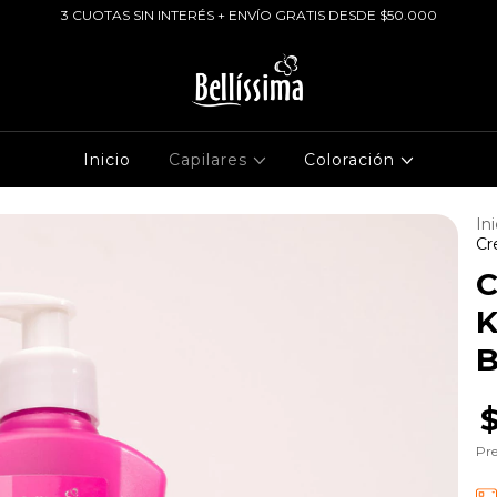
3 CUOTAS SIN INTERÉS + ENVÍO GRATIS DESDE $50.000
Inicio
Capilares
Coloración
Ini
Cr
C
K
B
Pre