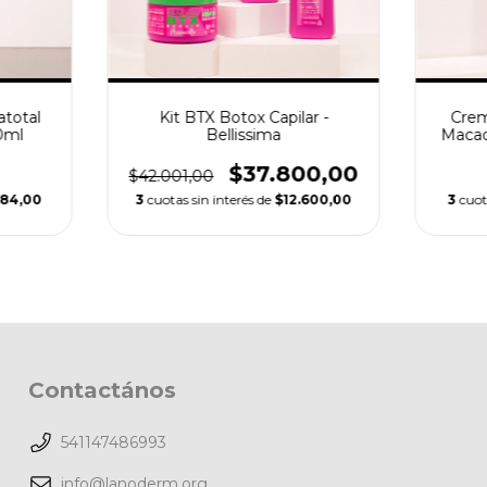
atotal
Kit BTX Botox Capilar -
Crem
0ml
Bellissima
Macad
$37.800,00
$42.001,00
684,00
3
cuotas sin interés de
$12.600,00
3
cuot
Contactános
541147486993
info@lanoderm.org