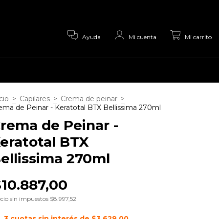
0
Ayuda
Mi cuenta
Mi carrito
cio
>
Capilares
>
Crema de peinar
>
ema de Peinar - Keratotal BTX Bellissima 270ml
rema de Peinar -
eratotal BTX
ellissima 270ml
$10.887,00
cio sin impuestos
$8.997,52
3
cuotas sin interés de
$3.629,00