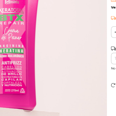
Ve
Ent
No 