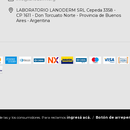
LABORATORIO LANODERM SRL Cepeda 3358 -
CP 1611 - Don Torcuato Norte - Provincia de Buenos
Aires - Argentina
e las y los consumidores. Para reclamos
ingresá acá.
/
Botón de arrepe