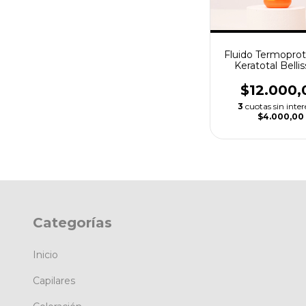
Fluido Termoprot
Keratotal Belli
125ml
$12.000,
3
cuotas sin inter
$4.000,00
Categorías
Inicio
Capilares