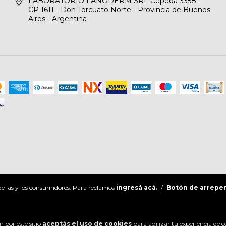
LABORATORIO LANODERM SRL Cepeda 3358 -
CP 1611 - Don Torcuato Norte - Provincia de Buenos
Aires - Argentina
e las y los consumidores. Para reclamos
ingresá acá.
/
Botón de arrepe
 por este sitio
aceptás el uso de cookies
para agilizar tu experiencia de 