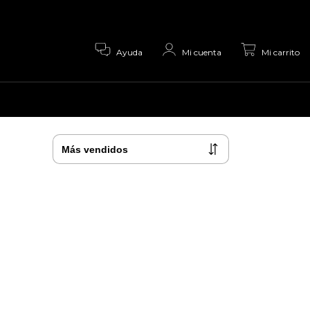
0
Ayuda
Mi cuenta
Mi carrito