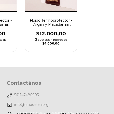
ector -
Fluido Termoprotector -
ssima
Argan y Macadamia
Bellissima 125ml
00
$12.000,00
és de
3
cuotas sin interés de
$4.000,00
Contactános
541147486993
info@lanoderm.org