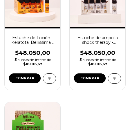
Estuche de Loción -
Estuche de ampolla
Keratotal Bellissima x
shock therapy -
12u de 15ml
Keraplex Bellissima x
12u de 15ml
$48.050,00
$48.050,00
3
cuotas sin interés de
3
cuotas sin interés de
$16.016,67
$16.016,67