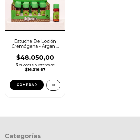
Estuche De Loción
Cremógena - Argan y
Macadamia Bellissima
x 12u de 15ml
$48.050,00
3
cuotas sin interés de
$16.016,67
Categorías