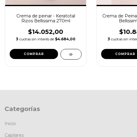
Crema de peinar - Keratotal
Crema de Peinar
Rizos Bellissima 270ml
Bellissi
$14.052,00
$10.8
3
cuotas sin interés de
$4.684,00
3
cuotas sin inte
Categorías
Inicio
Capilares