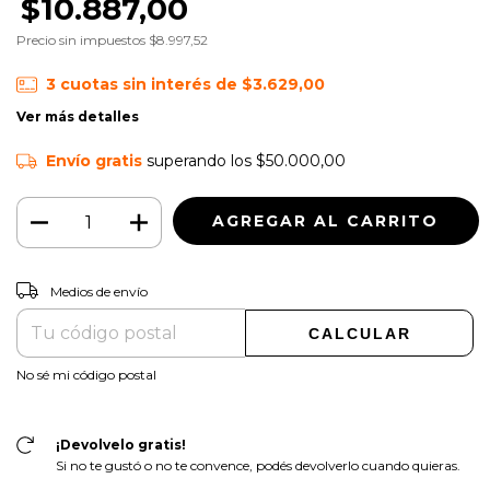
$10.887,00
Precio sin impuestos
$8.997,52
3
cuotas sin interés de
$3.629,00
Ver más detalles
Envío gratis
superando los
$50.000,00
CAMBIAR CP
Entregas para el CP:
Medios de envío
CALCULAR
No sé mi código postal
¡Devolvelo gratis!
Si no te gustó o no te convence, podés devolverlo cuando quieras.