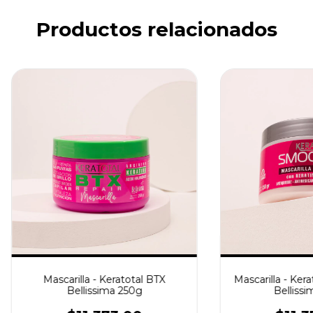
Productos relacionados
Mascarilla - Keratotal BTX
Mascarilla - Ker
Bellissima 250g
Bellissi