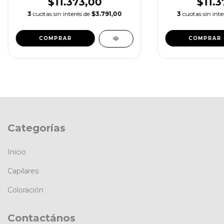
$11.373,00
$11.3
3
cuotas sin interés de
$3.791,00
3
cuotas sin int
Categorías
Inicio
Capilares
Coloración
Contactános