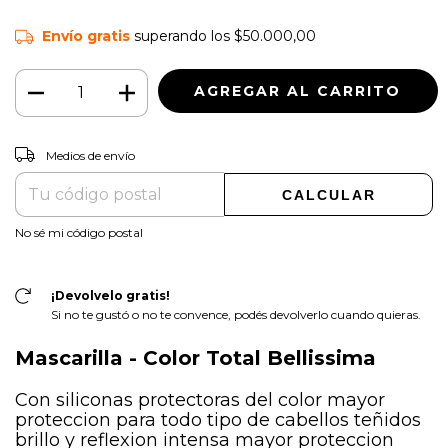
Envío gratis
superando los
$50.000,00
CAMBIAR CP
Entregas para el CP:
Medios de envío
CALCULAR
No sé mi código postal
¡Devolvelo gratis!
Si no te gustó o no te convence, podés devolverlo cuando quieras.
Mascarilla - Color Total Bellissima
Con siliconas protectoras del color mayor
proteccion para todo tipo de cabellos teñidos
brillo y reflexion intensa mayor proteccion