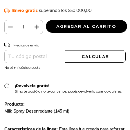
Envío gratis
superando los
$50.000,00
CAMBIAR CP
Entregas para el CP:
Medios de envío
CALCULAR
No sé mi código postal
¡Devolvelo gratis!
Si no te gustó o no te convence, podés devolverlo cuando quieras.
Producto: 
Milk Spray Desenredante (145 ml)
Características de la línea: 
Esta línea fue creada para reforzar 