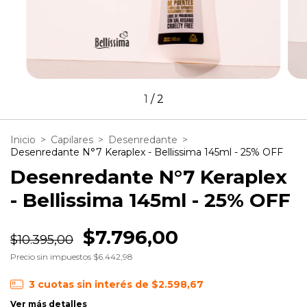
1
/
2
Inicio
>
Capilares
>
Desenredante
>
Desenredante N°7 Keraplex - Bellissima 145ml - 25% OFF
Desenredante N°7 Keraplex
- Bellissima 145ml - 25% OFF
$7.796,00
$10.395,00
Precio sin impuestos
$6.442,98
3
cuotas sin interés de
$2.598,67
Ver más detalles